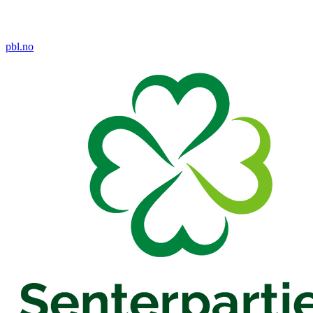
pbl.no