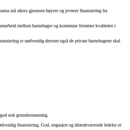
barna må sikres gjennom høyere og jevnere finansiering fra
t samarbeid mellom barnehager og kommune fremmer kvaliteten i
finansiering er nødvendig dersom også de private barnehagene skal
att god nok grunnbemanning.
ødvendig finansiering. God, engasjert og tilstedeværende ledelse er