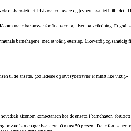
sen-barn-tetthet. PBL mener høyere og jevnere kvalitet i tilbudet til 
. Kommunene har ansvar for finansiering, tilsyn og veiledning. Et god
ommunale barnehagene, med et toårig etterslep. Likeverdig og samtidig 
n til de ansatte, god ledelse og lavt sykefravær er minst like viktig»
les i hovedsak gjennom kompetansen hos de ansatte i barnehagen, foruts
og private barnehager bør være på minst 50 prosent. Dette forutsetter n