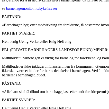
avgjørende for å få ned sykefraværet i barnehagene, og private barneh
se
barnehagemonitor.no/sykefravaer
PÅSTAND:
«Barnehagen bør, etter medvirkning fra foreldrene, få bestemme hvord
PARTIET SVARER:
Helt uenig
Uenig
Verken/eller
Enig
Helt enig
PBL (PRIVATE BARNEHAGERS LANDSFORBUND) MENER:
Mattilbudet i barnehagen er viktig for barna og for foreldrene, og b
Mattilbudet er ikke inkludert i finansieringen fra kommunen. Gjennom
ikke skal være et hinder for barns deltakelse i barnehagen. Ved å in
barrierer i barnehagetilbudet.
PÅSTAND:
«Alle barn skal få tilbud om barnehageplass etter endt foreldrepermisjo
PARTIET SVARER:
Helt uenig
Uenig
Verken/eller
Enig
Helt enig