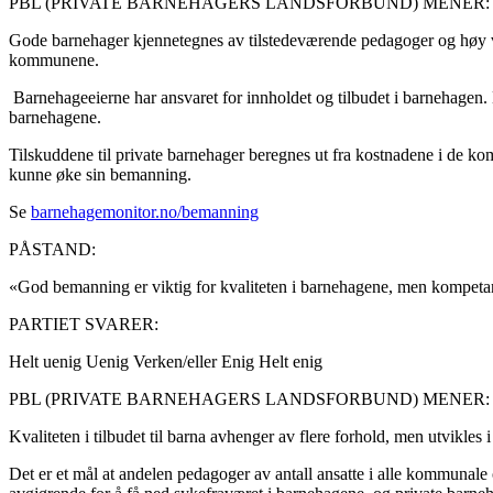
PBL (PRIVATE BARNEHAGERS LANDSFORBUND) MENER:
Gode barnehager kjennetegnes av tilstedeværende pedagoger og høy vok
kommunene.
Barnehageeierne har ansvaret for innholdet og tilbudet i barnehagen
barnehagene.
Tilskuddene til private barnehager beregnes ut fra kostnadene i de k
kunne øke sin bemanning.
Se
barnehagemonitor.no/bemanning
PÅSTAND:
«God bemanning er viktig for kvaliteten i barnehagene, men kompetanse
PARTIET SVARER:
Helt uenig
Uenig
Verken/eller
Enig
Helt enig
PBL (PRIVATE BARNEHAGERS LANDSFORBUND) MENER:
Kvaliteten i tilbudet til barna avhenger av flere forhold, men utvik
Det er et mål at andelen pedagoger av antall ansatte i alle kommunale 