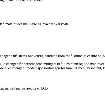
ager leder an i dette arbeidet.
an mattilbudet skal være og hva det skal koste»
arnehagene må sikres nødvendig handlingsrom for å kunne gi et sunt og g
 kostpenger får barnehagene mulighet til å tilby sunn og god mat, hve
kludere kostpenger i moderasjonsordningen for familier med lav inntekt
n, uansett når på året de er født»