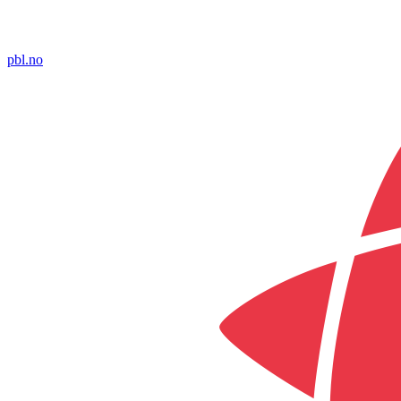
pbl.no