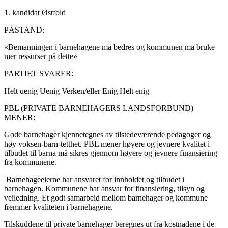
1. kandidat Østfold
PÅSTAND:
«Bemanningen i barnehagene må bedres og kommunen må bruke
mer ressurser på dette»
PARTIET SVARER:
Helt uenig
Uenig
Verken/eller
Enig
Helt enig
PBL (PRIVATE BARNEHAGERS LANDSFORBUND)
MENER:
Gode barnehager kjennetegnes av tilstedeværende pedagoger og
høy voksen-barn-tetthet. PBL mener høyere og jevnere kvalitet i
tilbudet til barna må sikres gjennom høyere og jevnere finansiering
fra kommunene.
Barnehageeierne har ansvaret for innholdet og tilbudet i
barnehagen. Kommunene har ansvar for finansiering, tilsyn og
veiledning. Et godt samarbeid mellom barnehager og kommune
fremmer kvaliteten i barnehagene.
Tilskuddene til private barnehager beregnes ut fra kostnadene i de