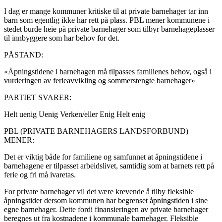
I dag er mange kommuner kritiske til at private barnehager tar inn
barn som egentlig ikke har rett på plass. PBL mener kommunene i
stedet burde heie på private barnehager som tilbyr barnehageplasser
til innbyggere som har behov for det.
PÅSTAND:
«Åpningstidene i barnehagen må tilpasses familienes behov, også i
vurderingen av ferieavvikling og sommerstengte barnehager»
PARTIET SVARER:
Helt uenig
Uenig
Verken/eller
Enig
Helt enig
PBL (PRIVATE BARNEHAGERS LANDSFORBUND)
MENER:
Det er viktig både for familiene og samfunnet at åpningstidene i
barnehagene er tilpasset arbeidslivet, samtidig som at barnets rett på
ferie og fri må ivaretas.
For private barnehager vil det være krevende å tilby fleksible
åpningstider dersom kommunen har begrenset åpningstiden i sine
egne barnehager. Dette fordi finansieringen av private barnehager
beregnes ut fra kostnadene i kommunale barnehager. Fleksible