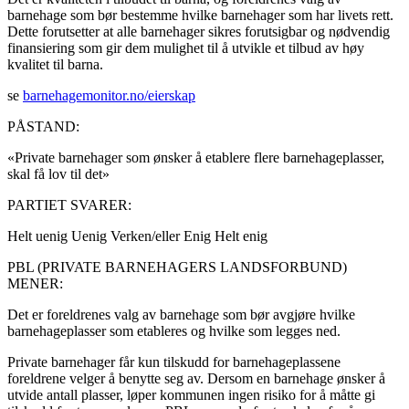
barnehage som bør bestemme hvilke barnehager som har livets rett.
Dette forutsetter at alle barnehager sikres forutsigbar og nødvendig
finansiering som gir dem mulighet til å utvikle et tilbud av høy
kvalitet til barna.
se
barnehagemonitor.no/eierskap
PÅSTAND:
«Private barnehager som ønsker å etablere flere barnehageplasser,
skal få lov til det»
PARTIET SVARER:
Helt uenig
Uenig
Verken/eller
Enig
Helt enig
PBL (PRIVATE BARNEHAGERS LANDSFORBUND)
MENER:
Det er foreldrenes valg av barnehage som bør avgjøre hvilke
barnehageplasser som etableres og hvilke som legges ned.
Private barnehager får kun tilskudd for barnehageplassene
foreldrene velger å benytte seg av. Dersom en barnehage ønsker å
utvide antall plasser, løper kommunen ingen risiko for å måtte gi