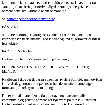
kommunale barnehagene, med et toårig etterslep. Likeverdig og
samtidig finansiering er nødvendig dersom også de private
barnehagene skal kunne øke sin bemanning.
Se
barnehagemonitor.no/bemanning
PÅSTAND:
«God bemanning er viktig for kvaliteten i barnehagene, men
kompetansen til de ansatte, god ledelse og lavt sykefravær er minst
like viktig»
PARTIET SVARER:
Helt uenig
Uenig
Verken/eller
Enig
Helt enig
PBL (PRIVATE BARNEHAGERS LANDSFORBUND)
MENER:
Kvaliteten i tilbudet til barna avhenger av flere forhold, men utvikles
i hovedsak gjennom kompetansen hos de ansatte i barnehagen,
forutsatt god nok grunnbemanning.
Det er et mål at andelen pedagoger av antall ansatte i alle
kommunale og private barnehager bør være på minst 50 prosent.
Dette forutsetter nødvendig finansiering. God, engasjert og