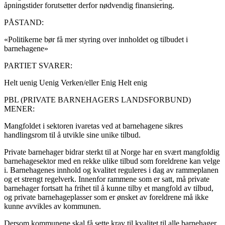
åpningstider forutsetter derfor nødvendig finansiering.
PÅSTAND:
«Politikerne bør få mer styring over innholdet og tilbudet i
barnehagene»
PARTIET SVARER:
Helt uenig
Uenig
Verken/eller
Enig
Helt enig
PBL (PRIVATE BARNEHAGERS LANDSFORBUND)
MENER:
Mangfoldet i sektoren ivaretas ved at barnehagene sikres
handlingsrom til å utvikle sine unike tilbud.
Private barnehager bidrar sterkt til at Norge har en svært mangfoldig
barnehagesektor med en rekke ulike tilbud som foreldrene kan velge
i. Barnehagenes innhold og kvalitet reguleres i dag av rammeplanen
og et strengt regelverk. Innenfor rammene som er satt, må private
barnehager fortsatt ha frihet til å kunne tilby et mangfold av tilbud,
og private barnehageplasser som er ønsket av foreldrene må ikke
kunne avvikles av kommunen.
Dersom kommunene skal få sette krav til kvalitet til alle barnehager,