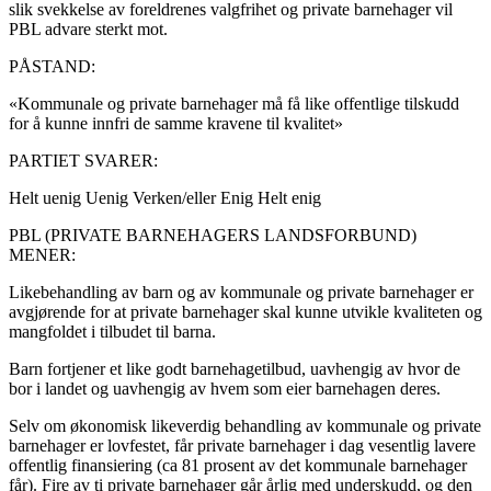
slik svekkelse av foreldrenes valgfrihet og private barnehager vil
PBL advare sterkt mot.
PÅSTAND:
«Kommunale og private barnehager må få like offentlige tilskudd
for å kunne innfri de samme kravene til kvalitet»
PARTIET SVARER:
Helt uenig
Uenig
Verken/eller
Enig
Helt enig
PBL (PRIVATE BARNEHAGERS LANDSFORBUND)
MENER:
Likebehandling av barn og av kommunale og private barnehager er
avgjørende for at private barnehager skal kunne utvikle kvaliteten og
mangfoldet i tilbudet til barna.
Barn fortjener et like godt barnehagetilbud, uavhengig av hvor de
bor i landet og uavhengig av hvem som eier barnehagen deres.
Selv om økonomisk likeverdig behandling av kommunale og private
barnehager er lovfestet, får private barnehager i dag vesentlig lavere
offentlig finansiering (ca 81 prosent av det kommunale barnehager
får). Fire av ti private barnehager går årlig med underskudd, og den