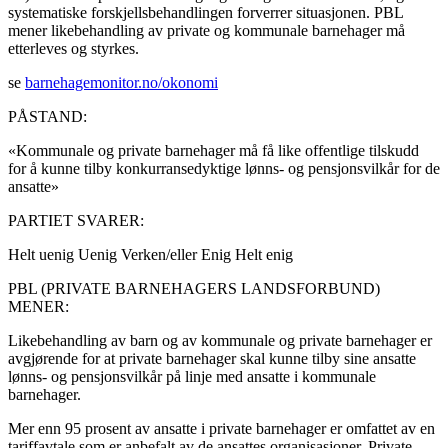
systematiske forskjellsbehandlingen forverrer situasjonen. PBL
mener likebehandling av private og kommunale barnehager må
etterleves og styrkes.
se
barnehagemonitor.no/okonomi
PÅSTAND:
«Kommunale og private barnehager må få like offentlige tilskudd
for å kunne tilby konkurransedyktige lønns- og pensjonsvilkår for de
ansatte»
PARTIET SVARER:
Helt uenig
Uenig
Verken/eller
Enig
Helt enig
PBL (PRIVATE BARNEHAGERS LANDSFORBUND)
MENER:
Likebehandling av barn og av kommunale og private barnehager er
avgjørende for at private barnehager skal kunne tilby sine ansatte
lønns- og pensjonsvilkår på linje med ansatte i kommunale
barnehager.
Mer enn 95 prosent av ansatte i private barnehager er omfattet av en
tariffavtale som er anbefalt av de ansattes organisasjoner. Private