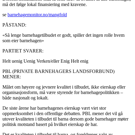
må det følge lokal finansiering med kravene.
se
barnehagemonitor.no/mangfold
PÅSTAND:
«Så lenge barnehagetilbudet er godt, spiller det ingen rolle hvem
som eier barnehagen»
PARTIET SVARER:
Helt uenig
Uenig
Verken/eller
Enig
Helt enig
PBL (PRIVATE BARNEHAGERS LANDSFORBUND)
MENER:
Målet om høyere og jevnere kvalitet i tilbudet, ikke eierskap eller
organisasjonsform, må være styrende for barnehagepolitikken –
både nasjonalt og lokalt.
De siste årene har barnehagenes eierskap vært viet stor
oppmerksomhet i den offentlige debatten. PBL mener det vil gå
utover kvaliteten i tilbudet til barna dersom gode barnehager møter
politisk motstand basert på hvilket eierskap de har.
Det er kvaliteten i tilbudet til barna, og foreldrenes valg av