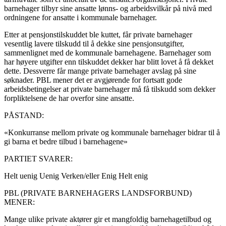
barnehager tilbyr sine ansatte lønns- og arbeidsvilkår på nivå med
ordningene for ansatte i kommunale barnehager.
Etter at pensjonstilskuddet ble kuttet, får private barnehager
vesentlig lavere tilskudd til å dekke sine pensjonsutgifter,
sammenlignet med de kommunale barnehagene. Barnehager som
har høyere utgifter enn tilskuddet dekker har blitt lovet å få dekket
dette. Dessverre får mange private barnehager avslag på sine
søknader. PBL mener det er avgjørende for fortsatt gode
arbeidsbetingelser at private barnehager må få tilskudd som dekker
forpliktelsene de har overfor sine ansatte.
PÅSTAND:
«Konkurranse mellom private og kommunale barnehager bidrar til å
gi barna et bedre tilbud i barnehagene»
PARTIET SVARER:
Helt uenig
Uenig
Verken/eller
Enig
Helt enig
PBL (PRIVATE BARNEHAGERS LANDSFORBUND)
MENER:
Mange ulike private aktører gir et mangfoldig barnehagetilbud og