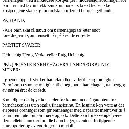
barnehagen. Ved å inkludere kostpenger i moderasjonsordningen for
familier med lav inntekt, kan kommunen sikre at heller ikke
kostpengene skaper økonomiske barrierer i barnehagetilbudet.
PÅSTAND:
«Alle barn skal få tilbud om barnehageplass etter endt
foreldrepermisjon, uansett når på året de er født»
PARTIET SVARER:
Helt uenig
Uenig
Verken/eller
Enig
Helt enig
PBL (PRIVATE BARNEHAGERS LANDSFORBUND)
MENER:
Løpende opptak styrker barnefamiliers valgfrihet og muligheter.
Barn bør ha samme mulighet til å begynne i barnehagen, uavhengig
av når på året de er født.
Samtidig er det høye kostnader for kommunene å garantere for
barnehageplass uten statlig finansiering. En løsning kan være at det
etableres ordninger som gir barnehager med kapasitet insentiver til å
ta inn barn utenom ordinære opptak. Dette kan for eksempel være
flere telletidspunkter for alle barnehager, eventuelt fortløpende
innrapportering av endringer i barnetall.