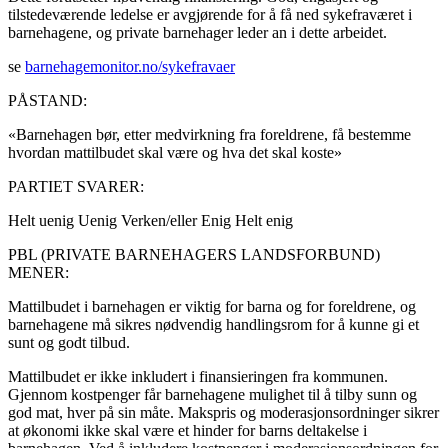
tilstedeværende ledelse er avgjørende for å få ned sykefraværet i
barnehagene, og private barnehager leder an i dette arbeidet.
se
barnehagemonitor.no/sykefravaer
PÅSTAND:
«Barnehagen bør, etter medvirkning fra foreldrene, få bestemme
hvordan mattilbudet skal være og hva det skal koste»
PARTIET SVARER:
Helt uenig
Uenig
Verken/eller
Enig
Helt enig
PBL (PRIVATE BARNEHAGERS LANDSFORBUND)
MENER:
Mattilbudet i barnehagen er viktig for barna og for foreldrene, og
barnehagene må sikres nødvendig handlingsrom for å kunne gi et
sunt og godt tilbud.
Mattilbudet er ikke inkludert i finansieringen fra kommunen.
Gjennom kostpenger får barnehagene mulighet til å tilby sunn og
god mat, hver på sin måte. Makspris og moderasjonsordninger sikrer
at økonomi ikke skal være et hinder for barns deltakelse i