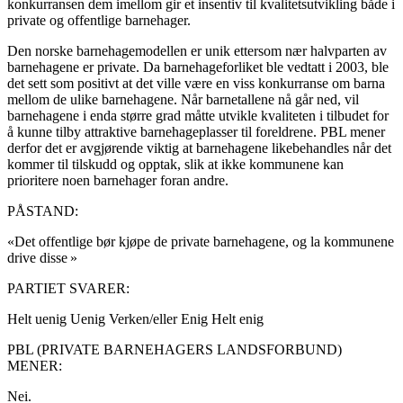
konkurransen dem imellom gir et insentiv til kvalitetsutvikling både i
private og offentlige barnehager.
Den norske barnehagemodellen er unik ettersom nær halvparten av
barnehagene er private. Da barnehageforliket ble vedtatt i 2003, ble
det sett som positivt at det ville være en viss konkurranse om barna
mellom de ulike barnehagene. Når barnetallene nå går ned, vil
barnehagene i enda større grad måtte utvikle kvaliteten i tilbudet for
å kunne tilby attraktive barnehageplasser til foreldrene. PBL mener
derfor det er avgjørende viktig at barnehagene likebehandles når det
kommer til tilskudd og opptak, slik at ikke kommunene kan
prioritere noen barnehager foran andre.
PÅSTAND:
«Det offentlige bør kjøpe de private barnehagene, og la kommunene
drive disse »
PARTIET SVARER:
Helt uenig
Uenig
Verken/eller
Enig
Helt enig
PBL (PRIVATE BARNEHAGERS LANDSFORBUND)
MENER:
Nei.