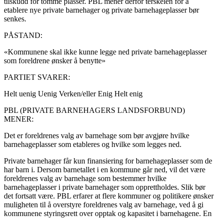
tilskudd for tomme plasser. PBL mener derfor terskelen for å
etablere nye private barnehager og private barnehageplasser bør
senkes.
PÅSTAND:
«Kommunene skal ikke kunne legge ned private barnehageplasser
som foreldrene ønsker å benytte»
PARTIET SVARER:
Helt uenig
Uenig
Verken/eller
Enig
Helt enig
PBL (PRIVATE BARNEHAGERS LANDSFORBUND)
MENER:
Det er foreldrenes valg av barnehage som bør avgjøre hvilke
barnehageplasser som etableres og hvilke som legges ned.
Private barnehager får kun finansiering for barnehageplasser som de
har barn i. Dersom barnetallet i en kommune går ned, vil det være
foreldrenes valg av barnehage som bestemmer hvilke
barnehageplasser i private barnehager som opprettholdes. Slik bør
det fortsatt være. PBL erfarer at flere kommuner og politikere ønsker
muligheten til å overstyre foreldrenes valg av barnehage, ved å gi
kommunene styringsrett over opptak og kapasitet i barnehagene. En