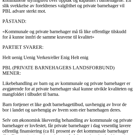
kommunene styringsrett over opptak og kapasitet i barnehagene. En
slik svekkelse av foreldrenes valgfrihet og private barnehager vil
PBL advare sterkt mot.
PÅSTAND:
«Kommunale og private barnehager må få like offentlige tilskudd
for å kunne innfri de samme kravene til kvalitet»
PARTIET SVARER:
Helt uenig
Uenig
Verken/eller
Enig
Helt enig
PBL (PRIVATE BARNEHAGERS LANDSFORBUND)
MENER:
Likebehandling av barn og av kommunale og private barnehager er
avgjørende for at private barnehager skal kunne utvikle kvaliteten og
mangfoldet i tilbudet til barna.
Barn fortjener et like godt barnehagetilbud, uavhengig av hvor de
bor i landet og uavhengig av hvem som eier barnehagen deres.
Selv om økonomisk likeverdig behandling av kommunale og private
barnehager er lovfestet, får private barnehager i dag vesentlig lavere
offentlig finansiering (ca 81 prosent av det kommunale barnehager