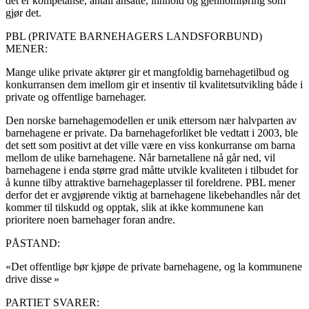
det er kompetanse, antall ansatte, innhold og gjennomføring som
gjør det.
PBL (PRIVATE BARNEHAGERS LANDSFORBUND)
MENER:
Mange ulike private aktører gir et mangfoldig barnehagetilbud og
konkurransen dem imellom gir et insentiv til kvalitetsutvikling både i
private og offentlige barnehager.
Den norske barnehagemodellen er unik ettersom nær halvparten av
barnehagene er private. Da barnehageforliket ble vedtatt i 2003, ble
det sett som positivt at det ville være en viss konkurranse om barna
mellom de ulike barnehagene. Når barnetallene nå går ned, vil
barnehagene i enda større grad måtte utvikle kvaliteten i tilbudet for
å kunne tilby attraktive barnehageplasser til foreldrene. PBL mener
derfor det er avgjørende viktig at barnehagene likebehandles når det
kommer til tilskudd og opptak, slik at ikke kommunene kan
prioritere noen barnehager foran andre.
PÅSTAND:
«Det offentlige bør kjøpe de private barnehagene, og la kommunene
drive disse »
PARTIET SVARER: