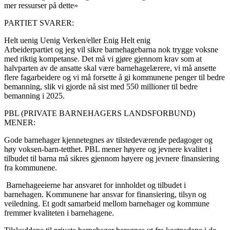
mer ressurser på dette»
PARTIET SVARER:
Helt uenig
Uenig
Verken/eller
Enig
Helt enig
Arbeiderpartiet og jeg vil sikre barnehagebarna nok trygge voksne
med riktig kompetanse. Det må vi gjøre gjennom krav som at
halvparten av de ansatte skal være barnehagelærere, vi må ansette
flere fagarbeidere og vi må forsette å gi kommunene penger til bedre
bemanning, slik vi gjorde nå sist med 550 millioner til bedre
bemanning i 2025.
PBL (PRIVATE BARNEHAGERS LANDSFORBUND)
MENER:
Gode barnehager kjennetegnes av tilstedeværende pedagoger og
høy voksen-barn-tetthet. PBL mener høyere og jevnere kvalitet i
tilbudet til barna må sikres gjennom høyere og jevnere finansiering
fra kommunene.
Barnehageeierne har ansvaret for innholdet og tilbudet i
barnehagen. Kommunene har ansvar for finansiering, tilsyn og
veiledning. Et godt samarbeid mellom barnehager og kommune
fremmer kvaliteten i barnehagene.