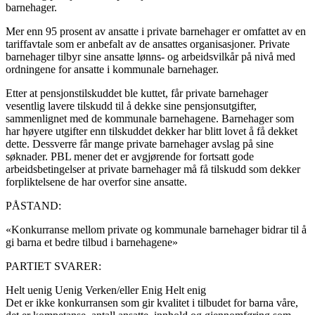
barnehager.
Mer enn 95 prosent av ansatte i private barnehager er omfattet av en
tariffavtale som er anbefalt av de ansattes organisasjoner. Private
barnehager tilbyr sine ansatte lønns- og arbeidsvilkår på nivå med
ordningene for ansatte i kommunale barnehager.
Etter at pensjonstilskuddet ble kuttet, får private barnehager
vesentlig lavere tilskudd til å dekke sine pensjonsutgifter,
sammenlignet med de kommunale barnehagene. Barnehager som
har høyere utgifter enn tilskuddet dekker har blitt lovet å få dekket
dette. Dessverre får mange private barnehager avslag på sine
søknader. PBL mener det er avgjørende for fortsatt gode
arbeidsbetingelser at private barnehager må få tilskudd som dekker
forpliktelsene de har overfor sine ansatte.
PÅSTAND:
«Konkurranse mellom private og kommunale barnehager bidrar til å
gi barna et bedre tilbud i barnehagene»
PARTIET SVARER:
Helt uenig
Uenig
Verken/eller
Enig
Helt enig
Det er ikke konkurransen som gir kvalitet i tilbudet for barna våre,