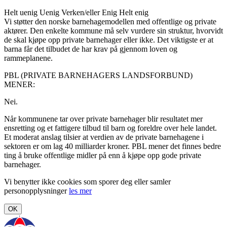
Helt uenig
Uenig
Verken/eller
Enig
Helt enig
Vi støtter den norske barnehagemodellen med offentlige og private
aktører. Den enkelte kommune må selv vurdere sin struktur, hvorvidt
de skal kjøpe opp private barnehager eller ikke. Det viktigste er at
barna får det tilbudet de har krav på gjennom loven og
rammeplanene.
PBL (PRIVATE BARNEHAGERS LANDSFORBUND)
MENER:
Nei.
Når kommunene tar over private barnehager blir resultatet mer
ensretting og et fattigere tilbud til barn og foreldre over hele landet.
Et moderat anslag tilsier at verdien av de private barnehagene i
sektoren er om lag 40 milliarder kroner. PBL mener det finnes bedre
ting å bruke offentlige midler på enn å kjøpe opp gode private
barnehager.
Vi benytter ikke cookies som sporer deg eller samler
personopplysninger
les mer
OK