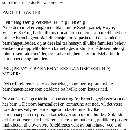
som foreldrene ønsker å benytte»
PARTIET SVARER:
Helt uenig
Uenig
Verken/eller
Enig
Helt enig
Arbeiderpartiet er enige med blant andre Senterpartiet, Høyre,
Venstre, KrF og Pasientfokus om at kommunen i samarbeid med de
private barnehagene skal dimensjonere kapasiteten i det samlede
barnehagetilbudet, og at det skal tas hensyn til ulike familiers behov,
ønske om å opprettholde en barnehagestruktur for både sentrale og
mindre sentrale områder, og nødvendigheten av forutsigbarhet for
barnehagene og familiene.
PBL (PRIVATE BARNEHAGERS LANDSFORBUND)
MENER:
Det er foreldrenes valg av barnehage som bør avgjøre hvilke
barnehageplasser som etableres og hvilke som legges ned.
Private barnehager får kun finansiering for barnehageplasser som de
har barn i. Dersom barnetallet i en kommune går ned, vil det være
foreldrenes valg av barnehage som bestemmer hvilke
barnehageplasser i private barnehager som opprettholdes. Slik bør
det fortsatt være. PBL erfarer at flere kommuner og politikere ønsker
muligheten til å overstyre foreldrenes valg av barnehage, ved å gi