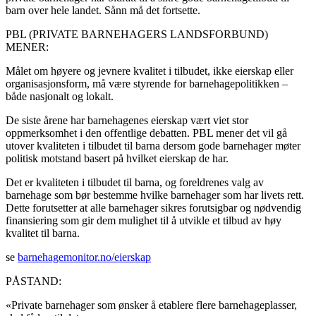
barn over hele landet. Sånn må det fortsette.
PBL (PRIVATE BARNEHAGERS LANDSFORBUND)
MENER:
Målet om høyere og jevnere kvalitet i tilbudet, ikke eierskap eller
organisasjonsform, må være styrende for barnehagepolitikken –
både nasjonalt og lokalt.
De siste årene har barnehagenes eierskap vært viet stor
oppmerksomhet i den offentlige debatten. PBL mener det vil gå
utover kvaliteten i tilbudet til barna dersom gode barnehager møter
politisk motstand basert på hvilket eierskap de har.
Det er kvaliteten i tilbudet til barna, og foreldrenes valg av
barnehage som bør bestemme hvilke barnehager som har livets rett.
Dette forutsetter at alle barnehager sikres forutsigbar og nødvendig
finansiering som gir dem mulighet til å utvikle et tilbud av høy
kvalitet til barna.
se
barnehagemonitor.no/eierskap
PÅSTAND:
«Private barnehager som ønsker å etablere flere barnehageplasser,