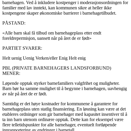
barnehagen. Ved å inkludere kostpenger i moderasjonsordningen for
familier med lav inntekt, kan kommunen sikre at heller ikke
kostpengene skaper økonomiske barrierer i barnehagetilbudet.
PÅSTAND:
«Alle barn skal få tilbud om barnehageplass etter endt
foreldrepermisjon, uansett når på året de er født»
PARTIET SVARER:
Helt uenig
Uenig
Verken/eller
Enig
Helt enig
PBL (PRIVATE BARNEHAGERS LANDSFORBUND)
MENER:
Løpende opptak styrker barnefamiliers valgfrihet og muligheter.
Barn bør ha samme mulighet til å begynne i barnehagen, uavhengig
av når på året de er født.
Samtidig er det høye kostnader for kommunene å garantere for
barnehageplass uten statlig finansiering. En løsning kan være at det
etableres ordninger som gir barnehager med kapasitet insentiver til å
ta inn barn utenom ordinære opptak. Dette kan for eksempel være
flere telletidspunkter for alle barnehager, eventuelt fortløpende
innrapportering av endringer i barnetall.