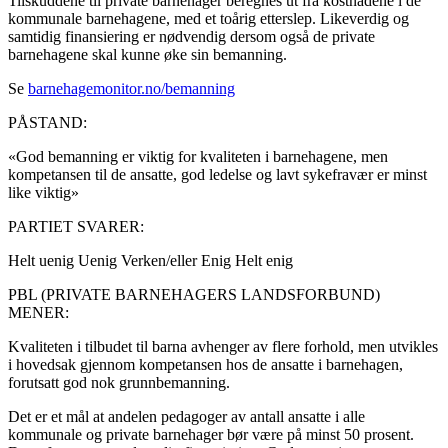
Tilskuddene til private barnehager beregnes ut fra kostnadene i de
kommunale barnehagene, med et toårig etterslep. Likeverdig og
samtidig finansiering er nødvendig dersom også de private
barnehagene skal kunne øke sin bemanning.
Se
barnehagemonitor.no/bemanning
PÅSTAND:
«God bemanning er viktig for kvaliteten i barnehagene, men
kompetansen til de ansatte, god ledelse og lavt sykefravær er minst
like viktig»
PARTIET SVARER:
Helt uenig
Uenig
Verken/eller
Enig
Helt enig
PBL (PRIVATE BARNEHAGERS LANDSFORBUND)
MENER:
Kvaliteten i tilbudet til barna avhenger av flere forhold, men utvikles
i hovedsak gjennom kompetansen hos de ansatte i barnehagen,
forutsatt god nok grunnbemanning.
Det er et mål at andelen pedagoger av antall ansatte i alle
kommunale og private barnehager bør være på minst 50 prosent.