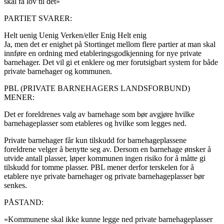
skal få lov til det»
PARTIET SVARER:
Helt uenig
Uenig
Verken/eller
Enig
Helt enig
Ja, men det er enighet på Stortinget mellom flere partier at man skal
innføre en ordning med etableringsgodkjenning for nye private
barnehager. Det vil gi et enklere og mer forutsigbart system for både
private barnehager og kommunen.
PBL (PRIVATE BARNEHAGERS LANDSFORBUND)
MENER:
Det er foreldrenes valg av barnehage som bør avgjøre hvilke
barnehageplasser som etableres og hvilke som legges ned.
Private barnehager får kun tilskudd for barnehageplassene
foreldrene velger å benytte seg av. Dersom en barnehage ønsker å
utvide antall plasser, løper kommunen ingen risiko for å måtte gi
tilskudd for tomme plasser. PBL mener derfor terskelen for å
etablere nye private barnehager og private barnehageplasser bør
senkes.
PÅSTAND:
«Kommunene skal ikke kunne legge ned private barnehageplasser