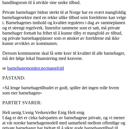
handlingsrom til å utvikle sine unike tilbud.
Private barnehager bidrar sterkt til at Norge har en svært mangfoldig
barnehagesektor med en rekke ulike tilbud som foreldrene kan velge
i. Barnehagenes innhold og kvalitet reguleres i dag av rammeplanen
og et strengt regelverk. Innenfor rammene som er satt, må private
barnehager fortsatt ha frihet til å kunne tilby et mangfold av tilbud,
og private barnehageplasser som er ønsket av foreldrene må ikke
kunne avvikles av kommunen.
Dersom kommunene skal få sette krav til kvalitet til alle barnehager,
må det følge lokal finansiering med kravene.
se
barnehagemonitor.no/mangfold
PÅSTAND:
«Så lenge barnehagetilbudet er godt, spiller det ingen rolle hvem
som eier barnehagen»
PARTIET SVARER:
Helt uenig
Uenig
Verken/eller
Enig
Helt enig
I dag er det er cirka halvparten av barnehagene private, og vi mener
at vår norske barnehagemodell med samarbeid mellom offentlige og
private barnehager har bidratt til å sikre gode barnehagetilbud til