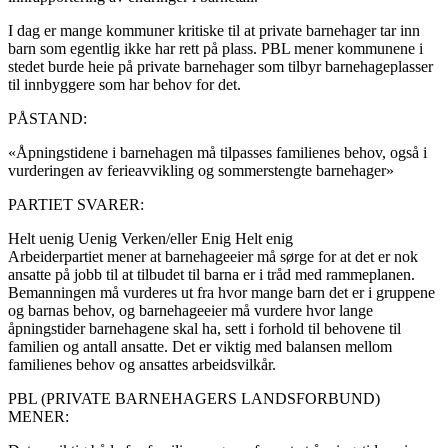
I dag er mange kommuner kritiske til at private barnehager tar inn
barn som egentlig ikke har rett på plass. PBL mener kommunene i
stedet burde heie på private barnehager som tilbyr barnehageplasser
til innbyggere som har behov for det.
PÅSTAND:
«Åpningstidene i barnehagen må tilpasses familienes behov, også i
vurderingen av ferieavvikling og sommerstengte barnehager»
PARTIET SVARER:
Helt uenig
Uenig
Verken/eller
Enig
Helt enig
Arbeiderpartiet mener at barnehageeier må sørge for at det er nok
ansatte på jobb til at tilbudet til barna er i tråd med rammeplanen.
Bemanningen må vurderes ut fra hvor mange barn det er i gruppene
og barnas behov, og barnehageeier må vurdere hvor lange
åpningstider barnehagene skal ha, sett i forhold til behovene til
familien og antall ansatte. Det er viktig med balansen mellom
familienes behov og ansattes arbeidsvilkår.
PBL (PRIVATE BARNEHAGERS LANDSFORBUND)
MENER: