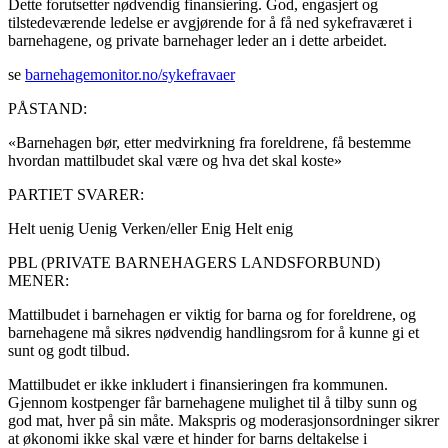
Dette forutsetter nødvendig finansiering. God, engasjert og
tilstedeværende ledelse er avgjørende for å få ned sykefraværet i
barnehagene, og private barnehager leder an i dette arbeidet.
se
barnehagemonitor.no/sykefravaer
PÅSTAND:
«Barnehagen bør, etter medvirkning fra foreldrene, få bestemme
hvordan mattilbudet skal være og hva det skal koste»
PARTIET SVARER:
Helt uenig
Uenig
Verken/eller
Enig
Helt enig
PBL (PRIVATE BARNEHAGERS LANDSFORBUND)
MENER:
Mattilbudet i barnehagen er viktig for barna og for foreldrene, og
barnehagene må sikres nødvendig handlingsrom for å kunne gi et
sunt og godt tilbud.
Mattilbudet er ikke inkludert i finansieringen fra kommunen.
Gjennom kostpenger får barnehagene mulighet til å tilby sunn og
god mat, hver på sin måte. Makspris og moderasjonsordninger sikrer
at økonomi ikke skal være et hinder for barns deltakelse i