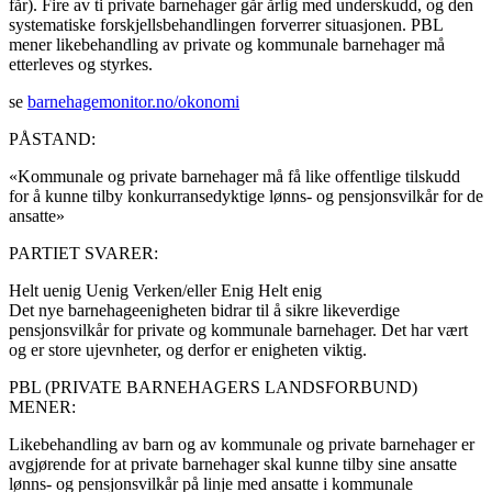
får). Fire av ti private barnehager går årlig med underskudd, og den
systematiske forskjellsbehandlingen forverrer situasjonen. PBL
mener likebehandling av private og kommunale barnehager må
etterleves og styrkes.
se
barnehagemonitor.no/okonomi
PÅSTAND:
«Kommunale og private barnehager må få like offentlige tilskudd
for å kunne tilby konkurransedyktige lønns- og pensjonsvilkår for de
ansatte»
PARTIET SVARER:
Helt uenig
Uenig
Verken/eller
Enig
Helt enig
Det nye barnehageenigheten bidrar til å sikre likeverdige
pensjonsvilkår for private og kommunale barnehager. Det har vært
og er store ujevnheter, og derfor er enigheten viktig.
PBL (PRIVATE BARNEHAGERS LANDSFORBUND)
MENER:
Likebehandling av barn og av kommunale og private barnehager er
avgjørende for at private barnehager skal kunne tilby sine ansatte
lønns- og pensjonsvilkår på linje med ansatte i kommunale