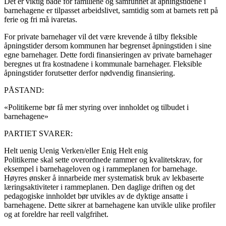
Det er viktig både for familiene og samfunnet at åpningstidene i
barnehagene er tilpasset arbeidslivet, samtidig som at barnets rett på
ferie og fri må ivaretas.
For private barnehager vil det være krevende å tilby fleksible
åpningstider dersom kommunen har begrenset åpningstiden i sine
egne barnehager. Dette fordi finansieringen av private barnehager
beregnes ut fra kostnadene i kommunale barnehager. Fleksible
åpningstider forutsetter derfor nødvendig finansiering.
PÅSTAND:
«Politikerne bør få mer styring over innholdet og tilbudet i
barnehagene»
PARTIET SVARER:
Helt uenig
Uenig
Verken/eller
Enig
Helt enig
Politikerne skal sette overordnede rammer og kvalitetskrav, for
eksempel i barnehageloven og i rammeplanen for barnehage.
Høyres ønsker å innarbeide mer systematisk bruk av lekbaserte
læringsaktiviteter i rammeplanen. Den daglige driften og det
pedagogiske innholdet bør utvikles av de dyktige ansatte i
barnehagene. Dette sikrer at barnehagene kan utvikle ulike profiler
og at foreldre har reell valgfrihet.