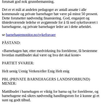
forutsatt god nok grunnbemanning.
Det er et mål at andelen pedagoger av antall ansatte i alle
kommunale og private barnehager bør være på minst 50 prosent.
Dette forutsetter nødvendig finansiering. God, engasjert og
tilstedeværende ledelse er avgjørende for å få ned sykefraværet i
barnehagene, og private barnehager leder an i dette arbeidet.
se
barnehagemonitor.no/sykefravaer
PÅSTAND:
«Barnehagen bør, etter medvirkning fra foreldrene, få bestemme
hvordan mattilbudet skal være og hva det skal koste»
PARTIET SVARER:
Helt uenig
Uenig
Verken/eller
Enig
Helt enig
PBL (PRIVATE BARNEHAGERS LANDSFORBUND)
MENER:
Mattilbudet i barnehagen er viktig for barna og for foreldrene, og
barnehagene må sikres nødvendig handlingsrom for å kunne gi et
sunt og godt tilbud.