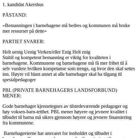
1. kandidat Akershus
PÅSTAND:
«Bemanningen i barnehagene må bedres og kommunen må bruke
mer ressurser på dette»
PARTIET SVARER:
Helt uenig
Uenig
Verken/eller
Enig
Helt enig
Stabil og kompetent bemanning er viktig for kvaliteten i
barnehagene. Kommunene og barnehagene må få mer frihet til å
selv vurdere hvilken kompetanse som trengs, og hvor den skal settes
inn. Høyre vil blant annet at alle barnehager skal ha tilgang til
spesialpedagoger
PBL (PRIVATE BARNEHAGERS LANDSFORBUND)
MENER:
Gode barnehager kjennetegnes av tilstedeværende pedagoger og
høy voksen-barn-tetthet. PBL mener høyere og jevnere kvalitet i
tilbudet til barna må sikres gjennom høyere og jevnere finansiering
fra kommunene.
Barnehageeierne har ansvaret for innholdet og tilbudet i