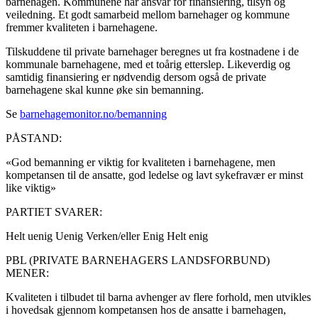
barnehagen. Kommunene har ansvar for finansiering, tilsyn og
veiledning. Et godt samarbeid mellom barnehager og kommune
fremmer kvaliteten i barnehagene.
Tilskuddene til private barnehager beregnes ut fra kostnadene i de
kommunale barnehagene, med et toårig etterslep. Likeverdig og
samtidig finansiering er nødvendig dersom også de private
barnehagene skal kunne øke sin bemanning.
Se
barnehagemonitor.no/bemanning
PÅSTAND:
«God bemanning er viktig for kvaliteten i barnehagene, men
kompetansen til de ansatte, god ledelse og lavt sykefravær er minst
like viktig»
PARTIET SVARER:
Helt uenig
Uenig
Verken/eller
Enig
Helt enig
PBL (PRIVATE BARNEHAGERS LANDSFORBUND)
MENER:
Kvaliteten i tilbudet til barna avhenger av flere forhold, men utvikles
i hovedsak gjennom kompetansen hos de ansatte i barnehagen,