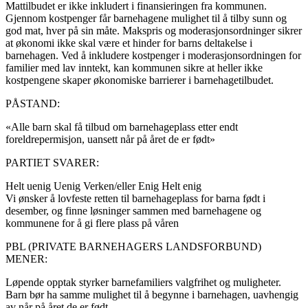
Mattilbudet er ikke inkludert i finansieringen fra kommunen.
Gjennom kostpenger får barnehagene mulighet til å tilby sunn og
god mat, hver på sin måte. Makspris og moderasjonsordninger sikrer
at økonomi ikke skal være et hinder for barns deltakelse i
barnehagen. Ved å inkludere kostpenger i moderasjonsordningen for
familier med lav inntekt, kan kommunen sikre at heller ikke
kostpengene skaper økonomiske barrierer i barnehagetilbudet.
PÅSTAND:
«Alle barn skal få tilbud om barnehageplass etter endt
foreldrepermisjon, uansett når på året de er født»
PARTIET SVARER:
Helt uenig
Uenig
Verken/eller
Enig
Helt enig
Vi ønsker å lovfeste retten til barnehageplass for barna født i
desember, og finne løsninger sammen med barnehagene og
kommunene for å gi flere plass på våren
PBL (PRIVATE BARNEHAGERS LANDSFORBUND)
MENER:
Løpende opptak styrker barnefamiliers valgfrihet og muligheter.
Barn bør ha samme mulighet til å begynne i barnehagen, uavhengig
av når på året de er født.