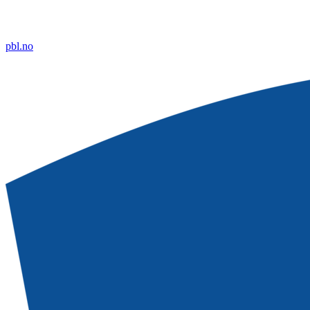
pbl.no