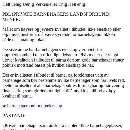
Helt uenig
Uenig
Verken/eller
Enig
Helt enig
PBL (PRIVATE BARNEHAGERS LANDSFORBUND)
MENER:
Målet om høyere og jevnere kvalitet i tilbudet, ikke eierskap eller
organisasjonsform, må være styrende for barnehagepolitikken –
både nasjonalt og lokalt.
De siste årene har barnehagenes eierskap vært viet stor
oppmerksomhet i den offentlige debatten. PBL mener det vil gå
utover kvaliteten i tilbudet til barna dersom gode barnehager møter
politisk motstand basert på hvilket eierskap de har.
Det er kvaliteten i tilbudet til barna, og foreldrenes valg av
barnehage som bør bestemme hvilke barnehager som har livets rett.
Dette forutsetter at alle barnehager sikres forutsigbar og nødvendig
finansiering som gir dem mulighet til å utvikle et tilbud av høy
kvalitet til barna.
se
barnehagemonitor.no/eierskap
PÅSTAND:
«Private barnehager som ønsker å etablere flere barnehageplasser,