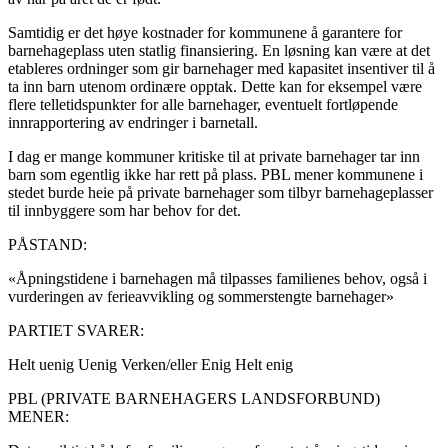
Samtidig er det høye kostnader for kommunene å garantere for
barnehageplass uten statlig finansiering. En løsning kan være at det
etableres ordninger som gir barnehager med kapasitet insentiver til å
ta inn barn utenom ordinære opptak. Dette kan for eksempel være
flere telletidspunkter for alle barnehager, eventuelt fortløpende
innrapportering av endringer i barnetall.
I dag er mange kommuner kritiske til at private barnehager tar inn
barn som egentlig ikke har rett på plass. PBL mener kommunene i
stedet burde heie på private barnehager som tilbyr barnehageplasser
til innbyggere som har behov for det.
PÅSTAND:
«Åpningstidene i barnehagen må tilpasses familienes behov, også i
vurderingen av ferieavvikling og sommerstengte barnehager»
PARTIET SVARER:
Helt uenig
Uenig
Verken/eller
Enig
Helt enig
PBL (PRIVATE BARNEHAGERS LANDSFORBUND)
MENER: