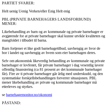
PARTIET SVARER:
Helt uenig
Uenig
Verken/eller
Enig
Helt enig
PBL (PRIVATE BARNEHAGERS LANDSFORBUND)
MENER:
Likebehandling av barn og av kommunale og private barnehager er
avgjørende for at private barnehager skal kunne utvikle kvaliteten og
mangfoldet i tilbudet til barna.
Barn fortjener et like godt barnehagetilbud, uavhengig av hvor de
bor i landet og uavhengig av hvem som eier barnehagen deres.
Selv om økonomisk likeverdig behandling av kommunale og private
barnehager er lovfestet, får private barnehager i dag vesentlig lavere
offentlig finansiering (ca 81 prosent av det kommunale barnehager
får). Fire av ti private barnehager går årlig med underskudd, og den
systematiske forskjellsbehandlingen forverrer situasjonen. PBL
mener likebehandling av private og kommunale barnehager må
etterleves og styrkes.
se
barnehagemonitor.no/okonomi
PÅSTAND: