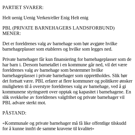
PARTIET SVARER:
Helt uenig
Uenig
Verken/eller
Enig
Helt enig
PBL (PRIVATE BARNEHAGERS LANDSFORBUND)
MENER:
Det er foreldrenes valg av barnehage som bør avgjøre hvilke
barnehageplasser som etableres og hvilke som legges ned.
Private barnehager får kun finansiering for barnehageplasser som de
har barn i. Dersom barnetallet i en kommune går ned, vil det være
foreldrenes valg av barnehage som bestemmer hvilke
barnehageplasser i private barnehager som opprettholdes. Slik bør
det fortsatt være. PBL erfarer at flere kommuner og politikere ønsker
muligheten til å overstyre foreldrenes valg av barnehage, ved å gi
kommunene styringsrett over opptak og kapasitet i barnehagene. En
slik svekkelse av foreldrenes valgfrihet og private barnehager vil
PBL advare sterkt mot.
PÅSTAND:
«Kommunale og private barnehager må få like offentlige tilskudd
for å kunne innfri de samme kravene til kvalitet»