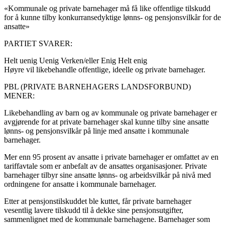
«Kommunale og private barnehager må få like offentlige tilskudd
for å kunne tilby konkurransedyktige lønns- og pensjonsvilkår for de
ansatte»
PARTIET SVARER:
Helt uenig
Uenig
Verken/eller
Enig
Helt enig
Høyre vil likebehandle offentlige, ideelle og private barnehager.
PBL (PRIVATE BARNEHAGERS LANDSFORBUND)
MENER:
Likebehandling av barn og av kommunale og private barnehager er
avgjørende for at private barnehager skal kunne tilby sine ansatte
lønns- og pensjonsvilkår på linje med ansatte i kommunale
barnehager.
Mer enn 95 prosent av ansatte i private barnehager er omfattet av en
tariffavtale som er anbefalt av de ansattes organisasjoner. Private
barnehager tilbyr sine ansatte lønns- og arbeidsvilkår på nivå med
ordningene for ansatte i kommunale barnehager.
Etter at pensjonstilskuddet ble kuttet, får private barnehager
vesentlig lavere tilskudd til å dekke sine pensjonsutgifter,
sammenlignet med de kommunale barnehagene. Barnehager som