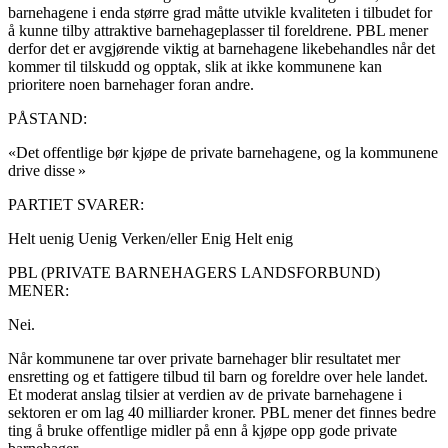
barnehagene i enda større grad måtte utvikle kvaliteten i tilbudet for
å kunne tilby attraktive barnehageplasser til foreldrene. PBL mener
derfor det er avgjørende viktig at barnehagene likebehandles når det
kommer til tilskudd og opptak, slik at ikke kommunene kan
prioritere noen barnehager foran andre.
PÅSTAND:
«Det offentlige bør kjøpe de private barnehagene, og la kommunene
drive disse »
PARTIET SVARER:
Helt uenig
Uenig
Verken/eller
Enig
Helt enig
PBL (PRIVATE BARNEHAGERS LANDSFORBUND)
MENER:
Nei.
Når kommunene tar over private barnehager blir resultatet mer
ensretting og et fattigere tilbud til barn og foreldre over hele landet.
Et moderat anslag tilsier at verdien av de private barnehagene i
sektoren er om lag 40 milliarder kroner. PBL mener det finnes bedre
ting å bruke offentlige midler på enn å kjøpe opp gode private