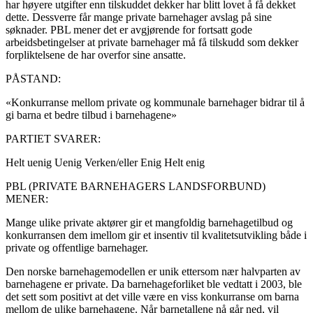
har høyere utgifter enn tilskuddet dekker har blitt lovet å få dekket
dette. Dessverre får mange private barnehager avslag på sine
søknader. PBL mener det er avgjørende for fortsatt gode
arbeidsbetingelser at private barnehager må få tilskudd som dekker
forpliktelsene de har overfor sine ansatte.
PÅSTAND:
«Konkurranse mellom private og kommunale barnehager bidrar til å
gi barna et bedre tilbud i barnehagene»
PARTIET SVARER:
Helt uenig
Uenig
Verken/eller
Enig
Helt enig
PBL (PRIVATE BARNEHAGERS LANDSFORBUND)
MENER:
Mange ulike private aktører gir et mangfoldig barnehagetilbud og
konkurransen dem imellom gir et insentiv til kvalitetsutvikling både i
private og offentlige barnehager.
Den norske barnehagemodellen er unik ettersom nær halvparten av
barnehagene er private. Da barnehageforliket ble vedtatt i 2003, ble
det sett som positivt at det ville være en viss konkurranse om barna
mellom de ulike barnehagene. Når barnetallene nå går ned, vil