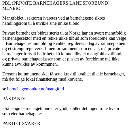
PBL (PRIVATE BARNEHAGERS LANDSFORBUND)
MENER:
Mangfoldet i sektoren ivaretas ved at barnehagene sikres
handlingsrom til å utvikle sine unike tilbud.
Private barnehager bidrar sterkt til at Norge har en svært mangfoldig
barnehagesektor med en rekke ulike tilbud som foreldrene kan velge
i. Barnehagenes innhold og kvalitet reguleres i dag av rammeplanen
og et strengt regelverk. Innenfor rammene som er satt, må private
barnehager fortsatt ha frihet til å kunne tilby et mangfold av tilbud,
og private barnehageplasser som er ønsket av foreldrene må ikke
kunne avvikles av kommunen.
Dersom kommunene skal få sette krav til kvalitet til alle barnehager,
må det følge lokal finansiering med kravene.
se
barnehagemonitor.no/mangfold
PÅSTAND:
«Så lenge barnehagetilbudet er godt, spiller det ingen rolle hvem
som eier barnehagen»
PARTIET SVARER: