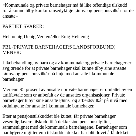
«Kommunale og private barnehager må få like offentlige tilskudd
for å kunne tilby konkurransedyktige lønns- og pensjonsvilkår for de
ansatte»
PARTIET SVARER:
Helt uenig
Uenig
Verken/eller
Enig
Helt enig
PBL (PRIVATE BARNEHAGERS LANDSFORBUND)
MENER:
Likebehandling av barn og av kommunale og private barnehager er
avgjørende for at private barnehager skal kunne tilby sine ansatte
lønns- og pensjonsvilkår på linje med ansatte i kommunale
barnehager.
Mer enn 95 prosent av ansatte i private barnehager er omfattet av en
tariffavtale som er anbefalt av de ansattes organisasjoner. Private
barnehager tilbyr sine ansatte lønns- og arbeidsvilkår på nivå med
ordningene for ansatte i kommunale barnehager.
Etter at pensjonstilskuddet ble kuttet, får private barnehager
vesentlig lavere tilskudd til å dekke sine pensjonsutgifter,
sammenlignet med de kommunale barnehagene. Barnehager som
har høyere utgifter enn tilskuddet dekker har blitt lovet å få dekket