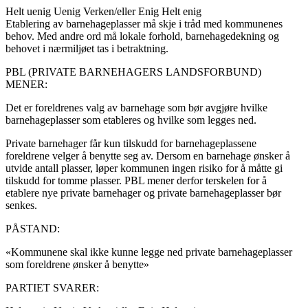
Helt uenig
Uenig
Verken/eller
Enig
Helt enig
Etablering av barnehageplasser må skje i tråd med kommunenes
behov. Med andre ord må lokale forhold, barnehagedekning og
behovet i nærmiljøet tas i betraktning.
PBL (PRIVATE BARNEHAGERS LANDSFORBUND)
MENER:
Det er foreldrenes valg av barnehage som bør avgjøre hvilke
barnehageplasser som etableres og hvilke som legges ned.
Private barnehager får kun tilskudd for barnehageplassene
foreldrene velger å benytte seg av. Dersom en barnehage ønsker å
utvide antall plasser, løper kommunen ingen risiko for å måtte gi
tilskudd for tomme plasser. PBL mener derfor terskelen for å
etablere nye private barnehager og private barnehageplasser bør
senkes.
PÅSTAND:
«Kommunene skal ikke kunne legge ned private barnehageplasser
som foreldrene ønsker å benytte»
PARTIET SVARER: