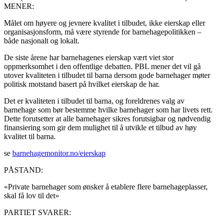
MENER:
Målet om høyere og jevnere kvalitet i tilbudet, ikke eierskap eller
organisasjonsform, må være styrende for barnehagepolitikken –
både nasjonalt og lokalt.
De siste årene har barnehagenes eierskap vært viet stor
oppmerksomhet i den offentlige debatten. PBL mener det vil gå
utover kvaliteten i tilbudet til barna dersom gode barnehager møter
politisk motstand basert på hvilket eierskap de har.
Det er kvaliteten i tilbudet til barna, og foreldrenes valg av
barnehage som bør bestemme hvilke barnehager som har livets rett.
Dette forutsetter at alle barnehager sikres forutsigbar og nødvendig
finansiering som gir dem mulighet til å utvikle et tilbud av høy
kvalitet til barna.
se
barnehagemonitor.no/eierskap
PÅSTAND:
«Private barnehager som ønsker å etablere flere barnehageplasser,
skal få lov til det»
PARTIET SVARER: