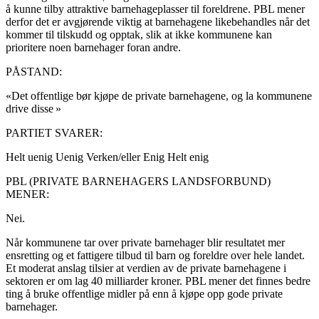
å kunne tilby attraktive barnehageplasser til foreldrene. PBL mener
derfor det er avgjørende viktig at barnehagene likebehandles når det
kommer til tilskudd og opptak, slik at ikke kommunene kan
prioritere noen barnehager foran andre.
PÅSTAND:
«Det offentlige bør kjøpe de private barnehagene, og la kommunene
drive disse »
PARTIET SVARER:
Helt uenig
Uenig
Verken/eller
Enig
Helt enig
PBL (PRIVATE BARNEHAGERS LANDSFORBUND)
MENER:
Nei.
Når kommunene tar over private barnehager blir resultatet mer
ensretting og et fattigere tilbud til barn og foreldre over hele landet.
Et moderat anslag tilsier at verdien av de private barnehagene i
sektoren er om lag 40 milliarder kroner. PBL mener det finnes bedre
ting å bruke offentlige midler på enn å kjøpe opp gode private
barnehager.