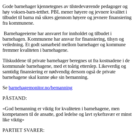
Gode barnehager kjennetegnes av tilstedeværende pedagoger og
høy voksen-barn-tetthet. PBL mener høyere og jevnere kvalitet i
tilbudet til barna må sikres gjennom høyere og jevnere finansiering
fra kommunene.
Barnehageeierne har ansvaret for innholdet og tilbudet i
barnehagen. Kommunene har ansvar for finansiering, tilsyn og
veiledning. Et godt samarbeid mellom barnehager og kommune
fremmer kvaliteten i barnehagene.
Tilskuddene til private barnehager beregnes ut fra kostnadene i de
kommunale barnehagene, med et toårig etterslep. Likeverdig og
samtidig finansiering er nødvendig dersom også de private
barnehagene skal kunne øke sin bemanning.
Se
barnehagemonitor.no/bemanning
PÅSTAND:
«God bemanning er viktig for kvaliteten i barnehagene, men
kompetansen til de ansatte, god ledelse og lavt sykefravær er minst
like viktig»
PARTIET SVARER: