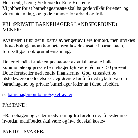
Helt uenig
Uenig
Verken/eller
Enig
Helt enig
Vi jobber for at barnehageansatte skal ha gode vilkår for etter- og
videreutdanning, og gode rammer for arbeid og fritid.
PBL (PRIVATE BARNEHAGERS LANDSFORBUND)
MENER:
Kvaliteten i tilbudet til barna avhenger av flere forhold, men utvikles
i hovedsak gjennom kompetansen hos de ansatte i barnehagen,
forutsatt god nok grunnbemanning.
Det er et mål at andelen pedagoger av antall ansatte i alle
kommunale og private barnehager bør være på minst 50 prosent.
Dette forutsetter nødvendig finansiering. God, engasjert og
tilstedeværende ledelse er avgjørende for å få ned sykefraværet i
barnehagene, og private barnehager leder an i dette arbeidet.
se
barnehagemonitor.no/sykefravaer
PÅSTAND:
«Barnehagen bør, etter medvirkning fra foreldrene, få bestemme
hvordan mattilbudet skal være og hva det skal koste»
PARTIET SVARER: