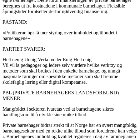
egne barnehager. Dette fordi finansieringen av private barnehager
beregnes ut fra kostnadene i kommunale barnehager. Fleksible
åpningstider forutsetter derfor nødvendig finansiering.
PÅSTAND:
«Politikerne bør få mer styring over innholdet og tilbudet i
barnehagene»
PARTIET SVARER:
Helt uenig
Uenig
Verken/eller
Enig
Helt enig
Vil vil la pedagoger og ledere selv vurdere hvilke verktøy og
metoder som skal brukes i den enkelte barnehage, og unngå
nasjonale føringer om spesifikke metoder som skal fremme
skolefaglig læring eller digital kompetanse.
PBL (PRIVATE BARNEHAGERS LANDSFORBUND)
MENER:
Mangfoldet i sektoren ivaretas ved at barnehagene sikres
handlingsrom til å utvikle sine unike tilbud.
Private barnehager bidrar sterkt til at Norge har en svært mangfoldig
barnehagesektor med en rekke ulike tilbud som foreldrene kan velge
i. Barnehagenes innhold og kvalitet reguleres i dag av rammeplanen