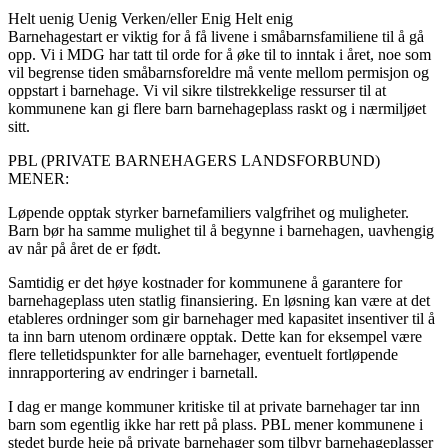
Helt uenig
Uenig
Verken/eller
Enig
Helt enig
Barnehagestart er viktig for å få livene i småbarnsfamiliene til å gå
opp. Vi i MDG har tatt til orde for å øke til to inntak i året, noe som
vil begrense tiden småbarnsforeldre må vente mellom permisjon og
oppstart i barnehage. Vi vil sikre tilstrekkelige ressurser til at
kommunene kan gi flere barn barnehageplass raskt og i nærmiljøet
sitt.
PBL (PRIVATE BARNEHAGERS LANDSFORBUND)
MENER:
Løpende opptak styrker barnefamiliers valgfrihet og muligheter.
Barn bør ha samme mulighet til å begynne i barnehagen, uavhengig
av når på året de er født.
Samtidig er det høye kostnader for kommunene å garantere for
barnehageplass uten statlig finansiering. En løsning kan være at det
etableres ordninger som gir barnehager med kapasitet insentiver til å
ta inn barn utenom ordinære opptak. Dette kan for eksempel være
flere telletidspunkter for alle barnehager, eventuelt fortløpende
innrapportering av endringer i barnetall.
I dag er mange kommuner kritiske til at private barnehager tar inn
barn som egentlig ikke har rett på plass. PBL mener kommunene i
stedet burde heie på private barnehager som tilbyr barnehageplasser