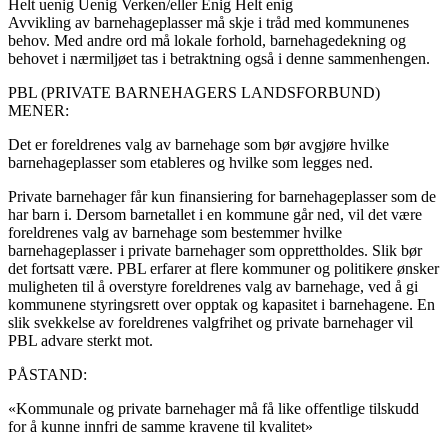
Helt uenig
Uenig
Verken/eller
Enig
Helt enig
Avvikling av barnehageplasser må skje i tråd med kommunenes
behov. Med andre ord må lokale forhold, barnehagedekning og
behovet i nærmiljøet tas i betraktning også i denne sammenhengen.
PBL (PRIVATE BARNEHAGERS LANDSFORBUND)
MENER:
Det er foreldrenes valg av barnehage som bør avgjøre hvilke
barnehageplasser som etableres og hvilke som legges ned.
Private barnehager får kun finansiering for barnehageplasser som de
har barn i. Dersom barnetallet i en kommune går ned, vil det være
foreldrenes valg av barnehage som bestemmer hvilke
barnehageplasser i private barnehager som opprettholdes. Slik bør
det fortsatt være. PBL erfarer at flere kommuner og politikere ønsker
muligheten til å overstyre foreldrenes valg av barnehage, ved å gi
kommunene styringsrett over opptak og kapasitet i barnehagene. En
slik svekkelse av foreldrenes valgfrihet og private barnehager vil
PBL advare sterkt mot.
PÅSTAND:
«Kommunale og private barnehager må få like offentlige tilskudd
for å kunne innfri de samme kravene til kvalitet»