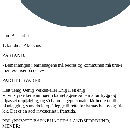
Une Bastholm
1. kandidat Akershus
PÅSTAND:
«Bemanningen i barnehagene må bedres og kommunen må bruke
mer ressurser på dette»
PARTIET SVARER:
Helt uenig
Uenig
Verken/eller
Enig
Helt enig
Vi vil styrke bemanningen i barnehagene så barna får trygg og
tilpasset oppfølging, og så barnehagepersonalet får bedre tid til
planlegging, samarbeid og å legge til rette for barnas behov og frie
lek. Det er en god investering i framtida.
PBL (PRIVATE BARNEHAGERS LANDSFORBUND)
MENER: