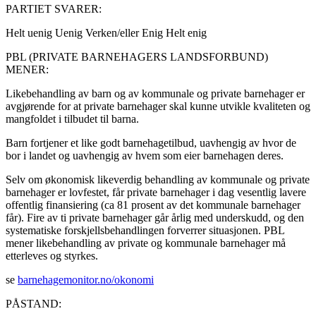
PARTIET SVARER:
Helt uenig
Uenig
Verken/eller
Enig
Helt enig
PBL (PRIVATE BARNEHAGERS LANDSFORBUND)
MENER:
Likebehandling av barn og av kommunale og private barnehager er
avgjørende for at private barnehager skal kunne utvikle kvaliteten og
mangfoldet i tilbudet til barna.
Barn fortjener et like godt barnehagetilbud, uavhengig av hvor de
bor i landet og uavhengig av hvem som eier barnehagen deres.
Selv om økonomisk likeverdig behandling av kommunale og private
barnehager er lovfestet, får private barnehager i dag vesentlig lavere
offentlig finansiering (ca 81 prosent av det kommunale barnehager
får). Fire av ti private barnehager går årlig med underskudd, og den
systematiske forskjellsbehandlingen forverrer situasjonen. PBL
mener likebehandling av private og kommunale barnehager må
etterleves og styrkes.
se
barnehagemonitor.no/okonomi
PÅSTAND: