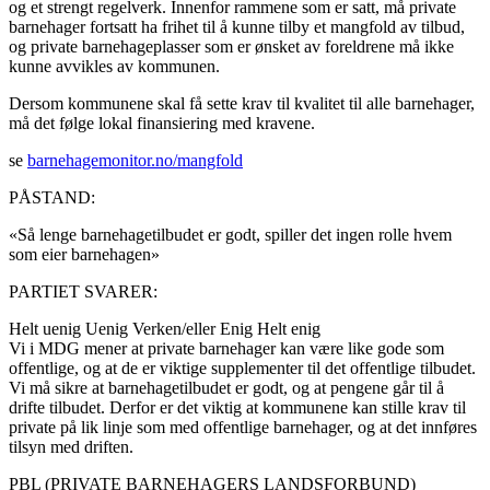
og et strengt regelverk. Innenfor rammene som er satt, må private
barnehager fortsatt ha frihet til å kunne tilby et mangfold av tilbud,
og private barnehageplasser som er ønsket av foreldrene må ikke
kunne avvikles av kommunen.
Dersom kommunene skal få sette krav til kvalitet til alle barnehager,
må det følge lokal finansiering med kravene.
se
barnehagemonitor.no/mangfold
PÅSTAND:
«Så lenge barnehagetilbudet er godt, spiller det ingen rolle hvem
som eier barnehagen»
PARTIET SVARER:
Helt uenig
Uenig
Verken/eller
Enig
Helt enig
Vi i MDG mener at private barnehager kan være like gode som
offentlige, og at de er viktige supplementer til det offentlige tilbudet.
Vi må sikre at barnehagetilbudet er godt, og at pengene går til å
drifte tilbudet. Derfor er det viktig at kommunene kan stille krav til
private på lik linje som med offentlige barnehager, og at det innføres
tilsyn med driften.
PBL (PRIVATE BARNEHAGERS LANDSFORBUND)