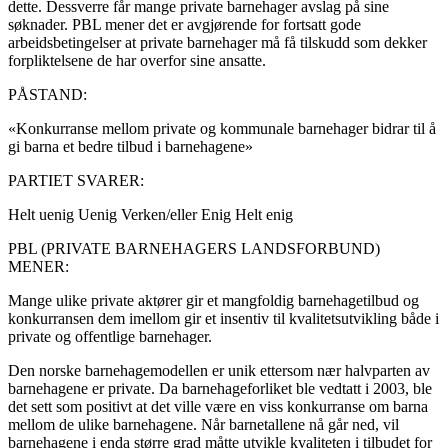
dette. Dessverre får mange private barnehager avslag på sine
søknader. PBL mener det er avgjørende for fortsatt gode
arbeidsbetingelser at private barnehager må få tilskudd som dekker
forpliktelsene de har overfor sine ansatte.
PÅSTAND:
«Konkurranse mellom private og kommunale barnehager bidrar til å
gi barna et bedre tilbud i barnehagene»
PARTIET SVARER:
Helt uenig
Uenig
Verken/eller
Enig
Helt enig
PBL (PRIVATE BARNEHAGERS LANDSFORBUND)
MENER:
Mange ulike private aktører gir et mangfoldig barnehagetilbud og
konkurransen dem imellom gir et insentiv til kvalitetsutvikling både i
private og offentlige barnehager.
Den norske barnehagemodellen er unik ettersom nær halvparten av
barnehagene er private. Da barnehageforliket ble vedtatt i 2003, ble
det sett som positivt at det ville være en viss konkurranse om barna
mellom de ulike barnehagene. Når barnetallene nå går ned, vil
barnehagene i enda større grad måtte utvikle kvaliteten i tilbudet for