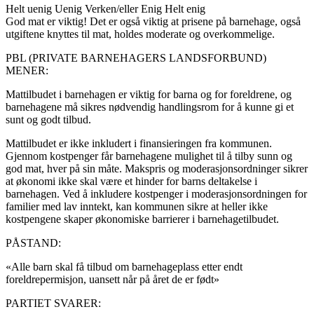
Helt uenig
Uenig
Verken/eller
Enig
Helt enig
God mat er viktig! Det er også viktig at prisene på barnehage, også
utgiftene knyttes til mat, holdes moderate og overkommelige.
PBL (PRIVATE BARNEHAGERS LANDSFORBUND)
MENER:
Mattilbudet i barnehagen er viktig for barna og for foreldrene, og
barnehagene må sikres nødvendig handlingsrom for å kunne gi et
sunt og godt tilbud.
Mattilbudet er ikke inkludert i finansieringen fra kommunen.
Gjennom kostpenger får barnehagene mulighet til å tilby sunn og
god mat, hver på sin måte. Makspris og moderasjonsordninger sikrer
at økonomi ikke skal være et hinder for barns deltakelse i
barnehagen. Ved å inkludere kostpenger i moderasjonsordningen for
familier med lav inntekt, kan kommunen sikre at heller ikke
kostpengene skaper økonomiske barrierer i barnehagetilbudet.
PÅSTAND:
«Alle barn skal få tilbud om barnehageplass etter endt
foreldrepermisjon, uansett når på året de er født»
PARTIET SVARER: