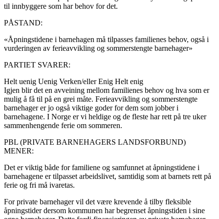
til innbyggere som har behov for det.
PÅSTAND:
«Åpningstidene i barnehagen må tilpasses familienes behov, også i
vurderingen av ferieavvikling og sommerstengte barnehager»
PARTIET SVARER:
Helt uenig
Uenig
Verken/eller
Enig
Helt enig
Igjen blir det en avveining mellom familienes behov og hva som er
mulig å få til på en grei måte. Ferieavvikling og sommerstengte
barnehager er jo også viktige goder for dem som jobber i
barnehagene. I Norge er vi heldige og de fleste har rett på tre uker
sammenhengende ferie om sommeren.
PBL (PRIVATE BARNEHAGERS LANDSFORBUND)
MENER:
Det er viktig både for familiene og samfunnet at åpningstidene i
barnehagene er tilpasset arbeidslivet, samtidig som at barnets rett på
ferie og fri må ivaretas.
For private barnehager vil det være krevende å tilby fleksible
åpningstider dersom kommunen har begrenset åpningstiden i sine