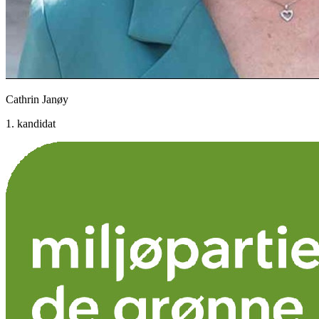
Cathrin Janøy
1. kandidat