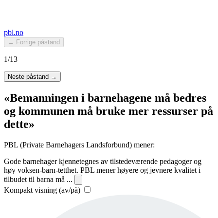
pbl.no
← Forrige påstand
1/13
Neste påstand →
«Bemanningen i barnehagene må bedres
og kommunen må bruke mer ressurser på
dette»
PBL (Private Barnehagers Landsforbund) mener:
Gode barnehager kjennetegnes av tilstedeværende pedagoger og
høy voksen-barn-tetthet. PBL mener høyere og jevnere kvalitet i
tilbudet til barna må
...
Kompakt visning (av/på)