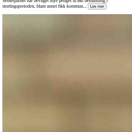
Senterpartiet har bevilget mye penger til økt bemanning i
stortingsperioden, blant annet fikk kommun...
Les mer