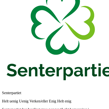
Senterpartiet
Helt uenig
Uenig
Verken/eller
Enig
Helt enig